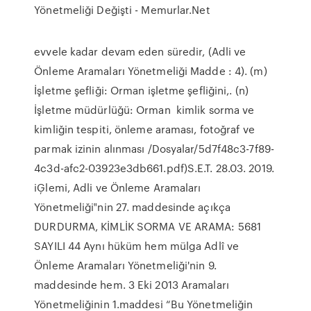
Yönetmeliği Değişti - Memurlar.Net
evvele kadar devam eden süredir, (Adli ve
Önleme Aramaları Yönetmeliği Madde : 4). (m)
İşletme şefliği: Orman işletme şefliğini,. (n)
İşletme müdürlüğü: Orman kimlik sorma ve
kimliğin tespiti, önleme araması, fotoğraf ve
parmak izinin alınması /Dosyalar/5d7f48c3-7f89-
4c3d-afc2-03923e3db661.pdf)S.E.T. 28.03. 2019.
iĢlemi, Adli ve Önleme Aramaları
Yönetmeliği‟nin 27. maddesinde açıkça
DURDURMA, KİMLİK SORMA VE ARAMA: 5681
SAYILI 44 Aynı hüküm hem mülga Adlî ve
Önleme Aramaları Yönetmeliği'nin 9.
maddesinde hem. 3 Eki 2013 Aramaları
Yönetmeliğinin 1.maddesi “Bu Yönetmeliğin